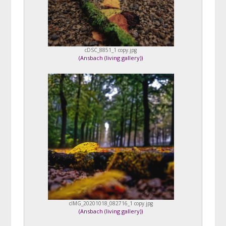
cDSC_8851_1 copy.jpg
(
Ansbach (living gallery)
)
cIMG_20201018_082716_1 copy.jpg
(
Ansbach (living gallery)
)