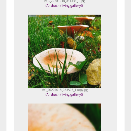
IMG_20201018_081338_1.jpg
(
Ansbach (living gallery)
)
IMG_20201018_083505_1 copy.jpg
(
Ansbach (living gallery)
)