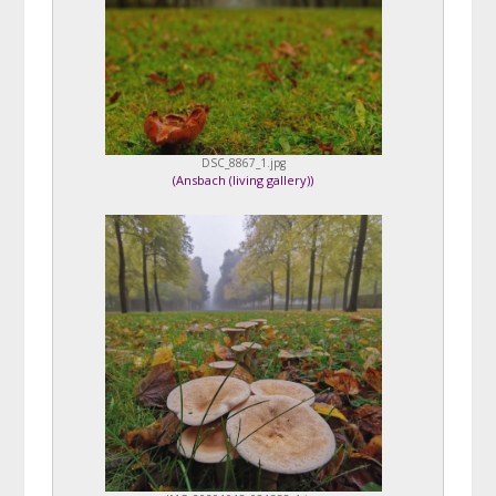
DSC_8867_1.jpg
(
Ansbach (living gallery)
)