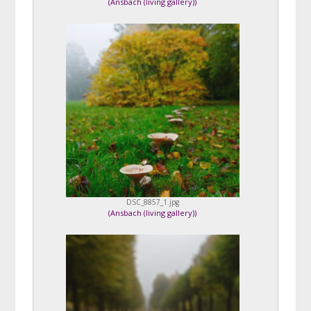
(
Ansbach (living gallery)
)
DSC_8857_1.jpg
(
Ansbach (living gallery)
)