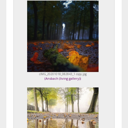
cIMG_20201018_082843_1 copy.jpg
(
Ansbach (living gallery)
)