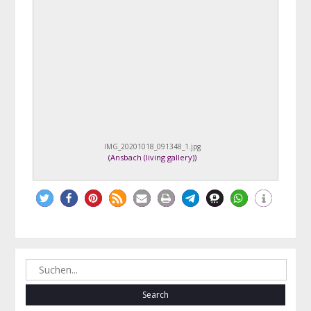
IMG_20201018_091348_1.jpg
(
Ansbach (living gallery)
)
Search
for: