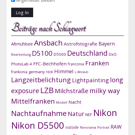
Angemeldet bleiben
Beiträge nach Schlagwort
Ansbach
Bayern
Astrofotografie
Altmühlsee
D5100
Deutschland
D5500
DxO
Bearbeitung
Franken
FFC-Bechhofen
PhotoLab 4
franconia
Himmel
germany
frankonia
HDR
L-Winkel
Langzeitbelichtung
long
Lightpainting
LZB
exposure
milky way
Milchstraße
Mittelfranken
Nacht
Modell
Nikon
Nachtaufnahme
Natur
NEF
Nikon D5500
RAW
outside
Panorama
Portrait