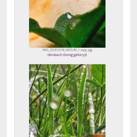
IMG_20201018_083549_1 copy.jpg
(
Ansbach (living gallery)
)