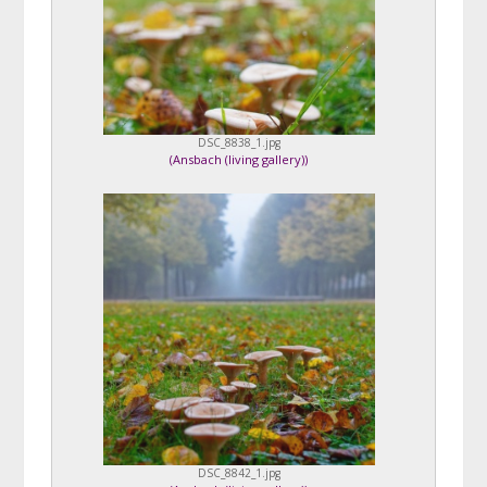
DSC_8838_1.jpg
(
Ansbach (living gallery)
)
DSC_8842_1.jpg