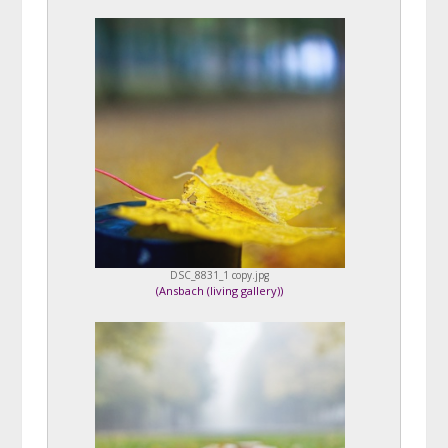
DSC_8831_1 copy.jpg
(
Ansbach (living gallery)
)