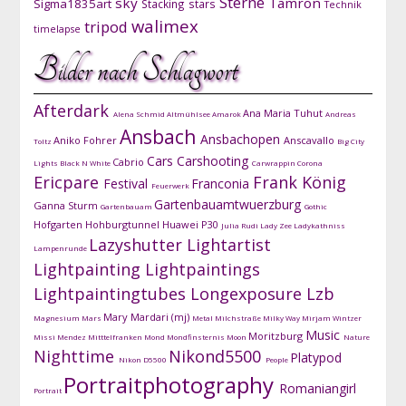
Sterne
sky
Tamron
Sigma1835art
Stacking
stars
Technik
walimex
tripod
timelapse
Bilder nach Schlagwort
Afterdark
Ana Maria Tuhut
Alena Schmid
Altmühlsee
Amarok
Andreas
Ansbach
Ansbachopen
Aniko Fohrer
Anscavallo
Toltz
Big City
Cars
Carshooting
Cabrio
Lights
Black N White
Carwrappin
Corona
Ericpare
Frank König
Festival
Franconia
Feuerwerk
Gartenbauamtwuerzburg
Ganna Sturm
Gartenbauam
Gothic
Hofgarten
Hohburgtunnel
Huawei P30
Julia Rudi
Lady Zee
Ladykathniss
Lazyshutter
Lightartist
Lampenrunde
Lightpainting
Lightpaintings
Lightpaintingtubes
Longexposure
Lzb
Mary Mardari (mj)
Magnesium
Mars
Metal
Milchstraße
Milky Way
Mirjam Wintzer
Music
Moritzburg
Missi Mendez
Mitttelfranken
Mond
Mondfinsternis
Moon
Nature
Nighttime
Nikond5500
Platypod
Nikon D5500
People
Portraitphotography
Romaniangirl
Portrait