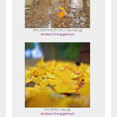
cIMG_20201018_091344_1 copy copy.jpg
(
Ansbach (living gallery)
)
DSC_8828_1 copy.jpg
(
Ansbach (living gallery)
)