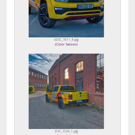
cDSC_1611_4.jpg
(
Color Saloon
)
DSC_1526_1.jpg