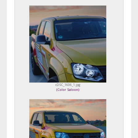
cDSC_1606_1.jpg
(
Color Saloon
)