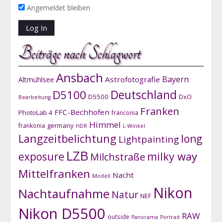
Angemeldet bleiben
Beiträge nach Schlagwort
Ansbach
Bayern
Astrofotografie
Altmühlsee
D5100
Deutschland
D5500
DxO
Bearbeitung
Franken
FFC-Bechhofen
PhotoLab 4
franconia
Himmel
germany
frankonia
HDR
L-Winkel
Langzeitbelichtung
long
Lightpainting
LZB
exposure
milky way
Milchstraße
Mittelfranken
Nacht
Modell
Nikon
Nachtaufnahme
Natur
NEF
Nikon D5500
RAW
outside
Panorama
Portrait