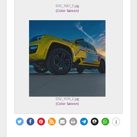
DSC_1561_3.jpg
(
Color Saloon
)
DSC_1570_2.jpg
(
Color Saloon
)