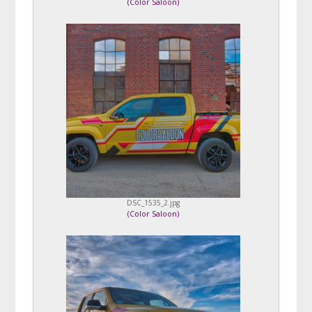
(
Color Saloon
)
DSC_1535_2.jpg
(
Color Saloon
)