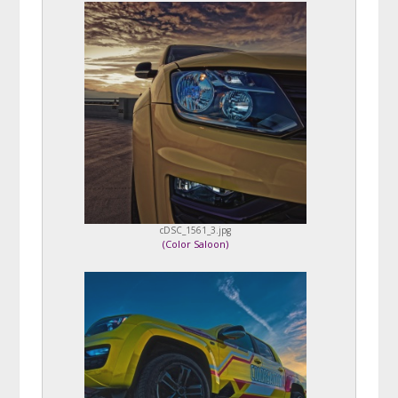
cDSC_1561_3.jpg
(
Color Saloon
)