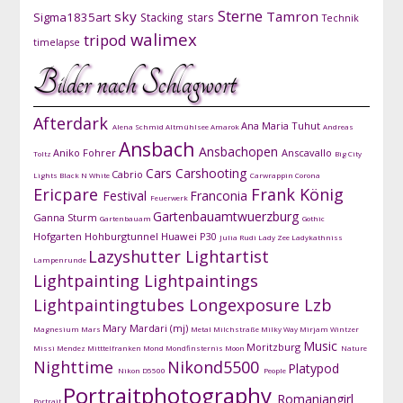
Sterne
sky
Tamron
Sigma1835art
Stacking
stars
Technik
walimex
tripod
timelapse
Bilder nach Schlagwort
Afterdark
Ana Maria Tuhut
Alena Schmid
Altmühlsee
Amarok
Andreas
Ansbach
Ansbachopen
Aniko Fohrer
Anscavallo
Toltz
Big City
Cars
Carshooting
Cabrio
Lights
Black N White
Carwrappin
Corona
Ericpare
Frank König
Festival
Franconia
Feuerwerk
Gartenbauamtwuerzburg
Ganna Sturm
Gartenbauam
Gothic
Hofgarten
Hohburgtunnel
Huawei P30
Julia Rudi
Lady Zee
Ladykathniss
Lazyshutter
Lightartist
Lampenrunde
Lightpainting
Lightpaintings
Lightpaintingtubes
Longexposure
Lzb
Mary Mardari (mj)
Magnesium
Mars
Metal
Milchstraße
Milky Way
Mirjam Wintzer
Music
Moritzburg
Missi Mendez
Mitttelfranken
Mond
Mondfinsternis
Moon
Nature
Nighttime
Nikond5500
Platypod
Nikon D5500
People
Portraitphotography
Romaniangirl
Portrait