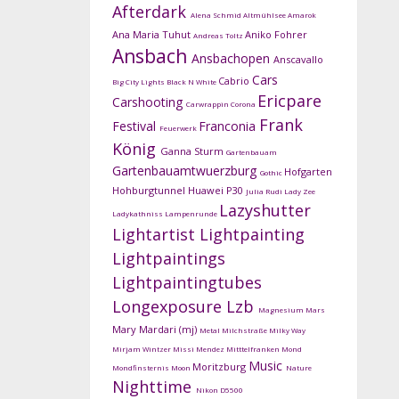
Afterdark
Alena Schmid
Altmühlsee
Amarok
Ana Maria Tuhut
Aniko Fohrer
Andreas Toltz
Ansbach
Ansbachopen
Anscavallo
Cars
Cabrio
Big City Lights
Black N White
Ericpare
Carshooting
Carwrappin
Corona
Frank
Festival
Franconia
Feuerwerk
König
Ganna Sturm
Gartenbauam
Gartenbauamtwuerzburg
Hofgarten
Gothic
Hohburgtunnel
Huawei P30
Julia Rudi
Lady Zee
Lazyshutter
Ladykathniss
Lampenrunde
Lightartist
Lightpainting
Lightpaintings
Lightpaintingtubes
Longexposure
Lzb
Magnesium
Mars
Mary Mardari (mj)
Metal
Milchstraße
Milky Way
Mirjam Wintzer
Missi Mendez
Mitttelfranken
Mond
Music
Moritzburg
Mondfinsternis
Moon
Nature
Nighttime
Nikon D5500