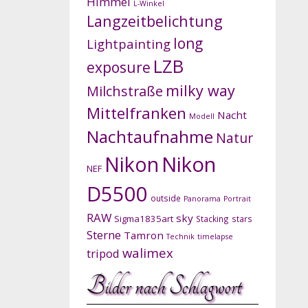
Himmel
L-Winkel
Langzeitbelichtung
long
Lightpainting
LZB
exposure
milky way
Milchstraße
Mittelfranken
Nacht
Modell
Nachtaufnahme
Natur
Nikon
Nikon
NEF
D5500
outside
Panorama
Portrait
RAW
sky
Sigma1835art
Stacking
stars
Sterne
Tamron
Technik
timelapse
walimex
tripod
Bilder nach Schlagwort