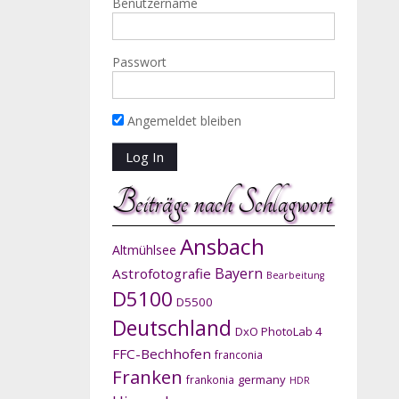
Benutzername
Passwort
Angemeldet bleiben
Beiträge nach Schlagwort
Ansbach
Altmühlsee
Bayern
Astrofotografie
Bearbeitung
D5100
D5500
Deutschland
DxO PhotoLab 4
FFC-Bechhofen
franconia
Franken
germany
frankonia
HDR