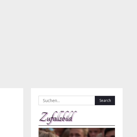
Search
for:
Zufallsbild