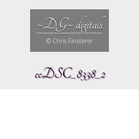
~DG~ digitals
© Chris Finsterer
ccDSC_8338_2