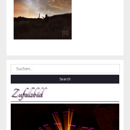
Search
for:
Zufallsbild