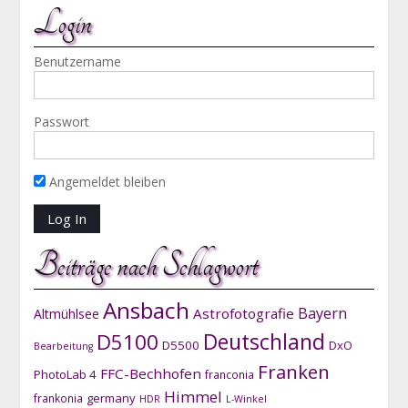
Login
Benutzername
Passwort
Angemeldet bleiben
Beiträge nach Schlagwort
Ansbach
Bayern
Astrofotografie
Altmühlsee
D5100
Deutschland
D5500
DxO
Bearbeitung
Franken
FFC-Bechhofen
PhotoLab 4
franconia
Himmel
germany
frankonia
HDR
L-Winkel