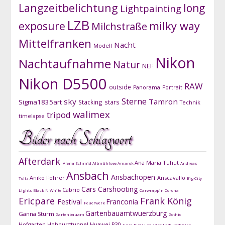
Langzeitbelichtung
long
Lightpainting
LZB
exposure
milky way
Milchstraße
Mittelfranken
Nacht
Modell
Nikon
Nachtaufnahme
Natur
NEF
Nikon D5500
RAW
outside
Panorama
Portrait
Sterne
sky
Tamron
Sigma1835art
Stacking
stars
Technik
walimex
tripod
timelapse
Bilder nach Schlagwort
Afterdark
Ana Maria Tuhut
Alena Schmid
Altmühlsee
Amarok
Andreas
Ansbach
Ansbachopen
Aniko Fohrer
Anscavallo
Toltz
Big City
Cars
Carshooting
Cabrio
Lights
Black N White
Carwrappin
Corona
Ericpare
Frank König
Festival
Franconia
Feuerwerk
Gartenbauamtwuerzburg
Ganna Sturm
Gartenbauam
Gothic
Hofgarten
Hohburgtunnel
Huawei P30
Julia Rudi
Lady Zee
Ladykathniss