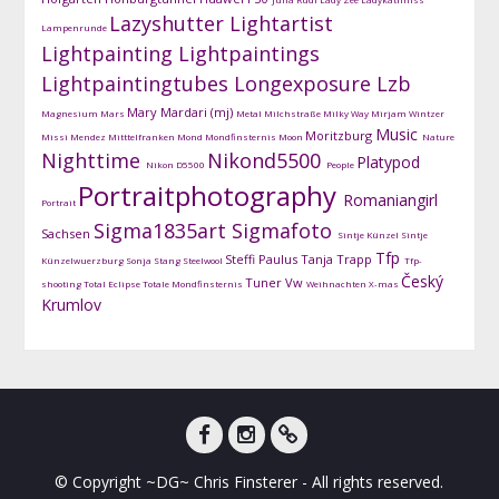
Lazyshutter
Lightartist
Lampenrunde
Lightpainting
Lightpaintings
Lightpaintingtubes
Longexposure
Lzb
Mary Mardari (mj)
Magnesium
Mars
Metal
Milchstraße
Milky Way
Mirjam Wintzer
Music
Moritzburg
Missi Mendez
Mitttelfranken
Mond
Mondfinsternis
Moon
Nature
Nighttime
Nikond5500
Platypod
Nikon D5500
People
Portraitphotography
Romaniangirl
Portrait
Sigma1835art
Sigmafoto
Sachsen
Sintje Künzel
Sintje
Tfp
Steffi Paulus
Tanja Trapp
Künzelwuerzburg
Sonja Stang
Steelwool
Tfp-
Český
Tuner
Vw
shooting
Total Eclipse
Totale Mondfinsternis
Weihnachten
X-mas
Krumlov
facebook
instagram
DG-
© Copyright ~DG~ Chris Finsterer - All rights reserved.
Shots