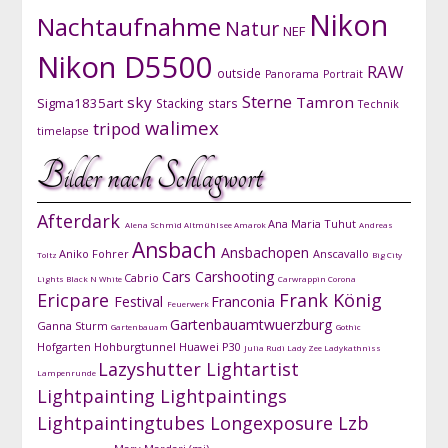
Nikon
Nachtaufnahme
Natur
NEF
Nikon D5500
RAW
outside
Panorama
Portrait
Sterne
sky
Tamron
Sigma1835art
Stacking
stars
Technik
walimex
tripod
timelapse
Bilder nach Schlagwort
Afterdark
Ana Maria Tuhut
Alena Schmid
Altmühlsee
Amarok
Andreas
Ansbach
Ansbachopen
Aniko Fohrer
Anscavallo
Toltz
Big City
Cars
Carshooting
Cabrio
Lights
Black N White
Carwrappin
Corona
Ericpare
Frank König
Festival
Franconia
Feuerwerk
Gartenbauamtwuerzburg
Ganna Sturm
Gartenbauam
Gothic
Hofgarten
Hohburgtunnel
Huawei P30
Julia Rudi
Lady Zee
Ladykathniss
Lazyshutter
Lightartist
Lampenrunde
Lightpainting
Lightpaintings
Lightpaintingtubes
Longexposure
Lzb