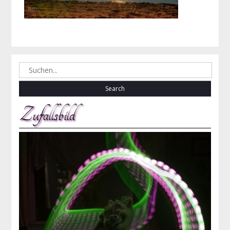
Search
for:
Zufallsbild