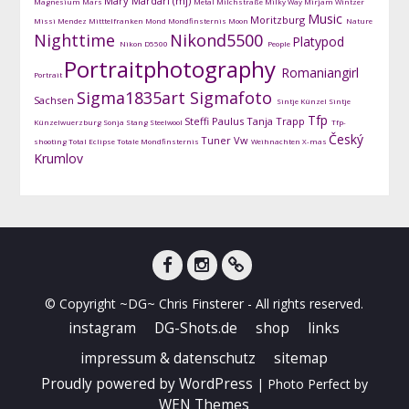
Mary Mardari (mj)
Magnesium
Mars
Metal
Milchstraße
Milky Way
Mirjam Wintzer
Music
Moritzburg
Missi Mendez
Mitttelfranken
Mond
Mondfinsternis
Moon
Nature
Nighttime
Nikond5500
Platypod
Nikon D5500
People
Portraitphotography
Romaniangirl
Portrait
Sigma1835art
Sigmafoto
Sachsen
Sintje Künzel
Sintje
Tfp
Steffi Paulus
Tanja Trapp
Künzelwuerzburg
Sonja Stang
Steelwool
Tfp-
Český
Tuner
Vw
shooting
Total Eclipse
Totale Mondfinsternis
Weihnachten
X-mas
Krumlov
facebook
instagram
DG-
© Copyright ~DG~ Chris Finsterer - All rights reserved.
Shots
instagram
DG-Shots.de
shop
links
impressum & datenschutz
sitemap
Proudly powered by WordPress
|
Photo Perfect by
WEN Themes