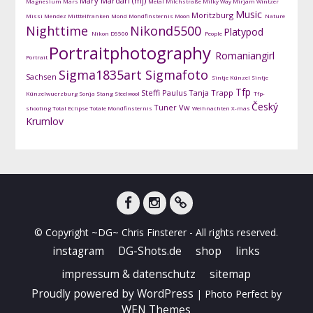
Mary Mardari (mj)
Magnesium
Mars
Metal
Milchstraße
Milky Way
Mirjam Wintzer
Music
Moritzburg
Missi Mendez
Mitttelfranken
Mond
Mondfinsternis
Moon
Nature
Nighttime
Nikond5500
Platypod
Nikon D5500
People
Portraitphotography
Romaniangirl
Portrait
Sigma1835art
Sigmafoto
Sachsen
Sintje Künzel
Sintje
Tfp
Steffi Paulus
Tanja Trapp
Künzelwuerzburg
Sonja Stang
Steelwool
Tfp-
Český
Tuner
Vw
shooting
Total Eclipse
Totale Mondfinsternis
Weihnachten
X-mas
Krumlov
facebook
instagram
DG-
© Copyright ~DG~ Chris Finsterer - All rights reserved.
Shots
instagram
DG-Shots.de
shop
links
impressum & datenschutz
sitemap
Proudly powered by WordPress
|
Photo Perfect by
WEN Themes