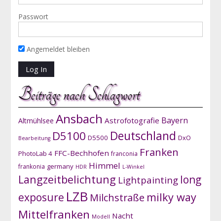
Passwort
Angemeldet bleiben
Beiträge nach Schlagwort
Ansbach
Bayern
Astrofotografie
Altmühlsee
D5100
Deutschland
D5500
DxO
Bearbeitung
Franken
FFC-Bechhofen
PhotoLab 4
franconia
Himmel
germany
frankonia
HDR
L-Winkel
Langzeitbelichtung
long
Lightpainting
LZB
exposure
milky way
Milchstraße
Mittelfranken
Nacht
Modell