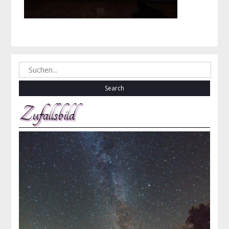
Search
for:
Zufallsbild