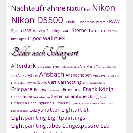
Nikon
Nachtaufnahme
Natur
NEF
Nikon D5500
RAW
outside
Panorama
Portrait
Sterne
sky
Tamron
Sigma1835art
Stacking
stars
Technik
walimex
tripod
timelapse
Bilder nach Schlagwort
Afterdark
Ana Maria Tuhut
Alena Schmid
Altmühlsee
Amarok
Andreas
Ansbach
Ansbachopen
Aniko Fohrer
Anscavallo
Toltz
Big City
Cars
Carshooting
Cabrio
Lights
Black N White
Carwrappin
Corona
Ericpare
Frank König
Festival
Franconia
Feuerwerk
Gartenbauamtwuerzburg
Ganna Sturm
Gartenbauam
Gothic
Hofgarten
Hohburgtunnel
Huawei P30
Julia Rudi
Lady Zee
Ladykathniss
Lazyshutter
Lightartist
Lampenrunde
Lightpainting
Lightpaintings
Lightpaintingtubes
Longexposure
Lzb