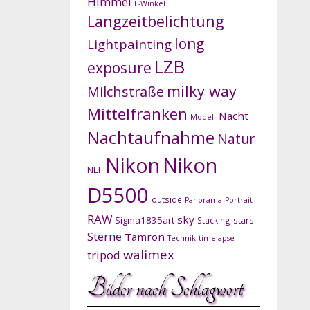
Himmel
L-Winkel
Langzeitbelichtung
long
Lightpainting
LZB
exposure
milky way
Milchstraße
Mittelfranken
Nacht
Modell
Nachtaufnahme
Natur
Nikon
Nikon
NEF
D5500
outside
Panorama
Portrait
RAW
sky
Sigma1835art
Stacking
stars
Sterne
Tamron
Technik
timelapse
walimex
tripod
Bilder nach Schlagwort