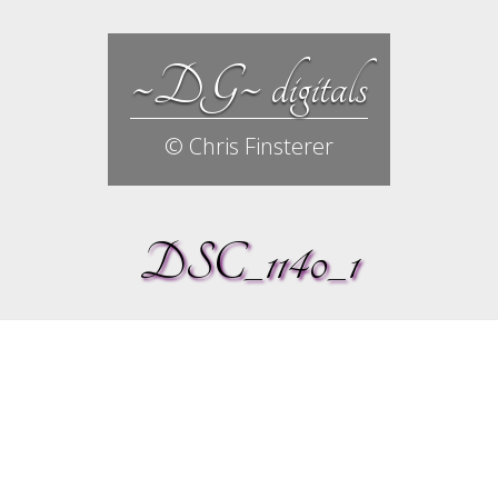
~DG~ digitals
© Chris Finsterer
DSC_1140_1