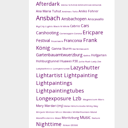
Afterdark
Alena Schmid
Altmühlsee
Amarok
Ana Maria Tuhut
Aniko Fohrer
Andreas Toltz
Ansbach
Ansbachopen
Anscavallo
Cars
Cabrio
Big City Lights
Black N White
Ericpare
Carshooting
Carwrappin
Corona
Frank
Festival
Franconia
Feuerwerk
König
Ganna Sturm
Gartenbauam
Gartenbauamtwuerzburg
Hofgarten
Gothic
Hohburgtunnel
Huawei P30
Julia Rudi
Lady Zee
Lazyshutter
Ladykathniss
Lampenrunde
Lightartist
Lightpainting
Lightpaintings
Lightpaintingtubes
Longexposure
Lzb
Magnesium
Mars
Mary Mardari (mj)
Metal
Milchstraße
Milky Way
Mirjam Wintzer
Missi Mendez
Mitttelfranken
Mond
Music
Moritzburg
Mondfinsternis
Moon
Nature
Nighttime
Nikon D5500