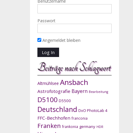
Benutzername
Passwort
Angemeldet bleiben
Beiträge nach Schlagwort
Ansbach
Altmühlsee
Bayern
Astrofotografie
Bearbeitung
D5100
D5500
Deutschland
DxO PhotoLab 4
FFC-Bechhofen
franconia
Franken
germany
frankonia
HDR