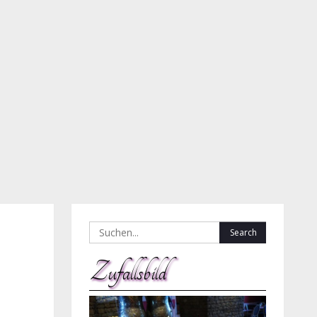
Search
for:
Zufallsbild