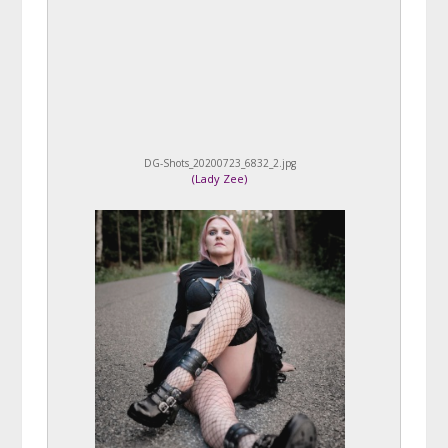
DG-Shots_20200723_6832_2.jpg
(
Lady Zee
)