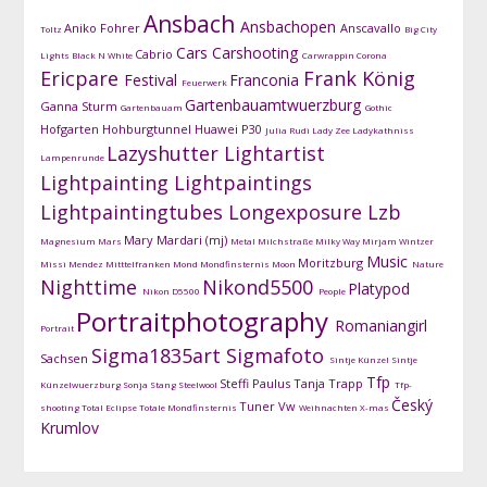
Ansbach
Ansbachopen
Aniko Fohrer
Anscavallo
Toltz
Big City
Cars
Carshooting
Cabrio
Lights
Black N White
Carwrappin
Corona
Ericpare
Frank König
Festival
Franconia
Feuerwerk
Gartenbauamtwuerzburg
Ganna Sturm
Gartenbauam
Gothic
Hofgarten
Hohburgtunnel
Huawei P30
Julia Rudi
Lady Zee
Ladykathniss
Lazyshutter
Lightartist
Lampenrunde
Lightpainting
Lightpaintings
Lightpaintingtubes
Longexposure
Lzb
Mary Mardari (mj)
Magnesium
Mars
Metal
Milchstraße
Milky Way
Mirjam Wintzer
Music
Moritzburg
Missi Mendez
Mitttelfranken
Mond
Mondfinsternis
Moon
Nature
Nighttime
Nikond5500
Platypod
Nikon D5500
People
Portraitphotography
Romaniangirl
Portrait
Sigma1835art
Sigmafoto
Sachsen
Sintje Künzel
Sintje
Tfp
Steffi Paulus
Tanja Trapp
Künzelwuerzburg
Sonja Stang
Steelwool
Tfp-
Český
Tuner
Vw
shooting
Total Eclipse
Totale Mondfinsternis
Weihnachten
X-mas
Krumlov