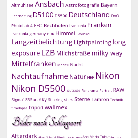
Ansbach
Bayern
Astrofotografie
Altmühlsee
D5100
Deutschland
D5500
DxO
Bearbeitung
Franken
FFC-Bechhofen
PhotoLab 4
franconia
Himmel
germany
frankonia
HDR
L-Winkel
Langzeitbelichtung
long
Lightpainting
LZB
exposure
milky way
Milchstraße
Mittelfranken
Nacht
Modell
Nikon
Nachtaufnahme
Natur
NEF
Nikon D5500
RAW
outside
Panorama
Portrait
Sterne
sky
Tamron
Sigma1835art
Stacking
stars
Technik
walimex
tripod
timelapse
Bilder nach Schlagwort
Afterdark
Ana Maria Tuhut
Alena Schmid
Altmühlsee
Amarok
Andreas