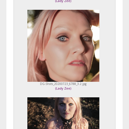
(
Lady Zee
)
DG-Shots_20200723_6788_3.2.jpg
(
Lady Zee
)