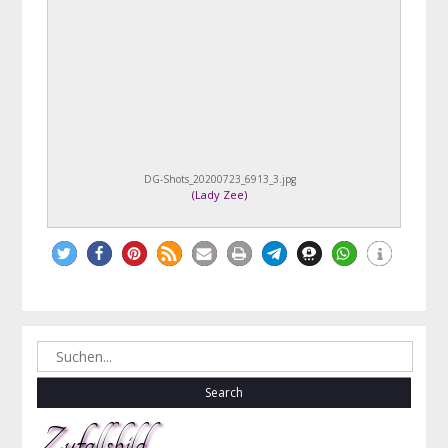
DG-Shots_20200723_6913_3.jpg
(
Lady Zee
)
Search
for:
Zufallsbild