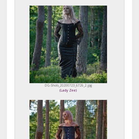
DG-Shots_20200723_6726_2.jpg
(
Lady Zee
)