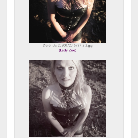
DG-Shots_20200723_6797_2.2.jpg
(
Lady Zee
)